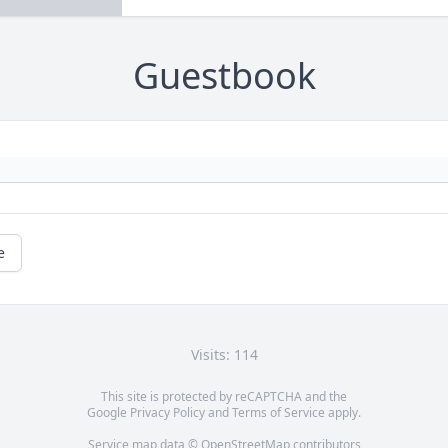
Guestbook
e
Visits: 114
This site is protected by reCAPTCHA and the
Google
Privacy Policy
and
Terms of Service
apply.
Service map data ©
OpenStreetMap
contributors